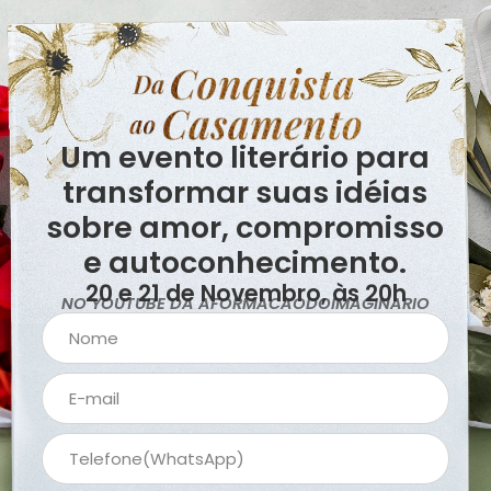
Um evento literário para
transformar suas idéias
sobre amor, compromisso
e autoconhecimento.
20 e 21 de Novembro, às 20h
NO YOUTUBE DA AFORMACAODOIMAGINARIO