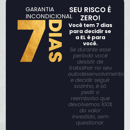
SEU RISCO É
GARANTIA
INCONDICIONAL
ZERO!
Você tem 7 dias
para decidir se
a EL é para
você.
Se durante esse
período você
desistir de
trabalhar no seu
autodesenvolvimento
e decidir seguir
sozinho, é só
pedir o
reembolso que
devolvemos 100%
do valor
investido, sem
questionar.