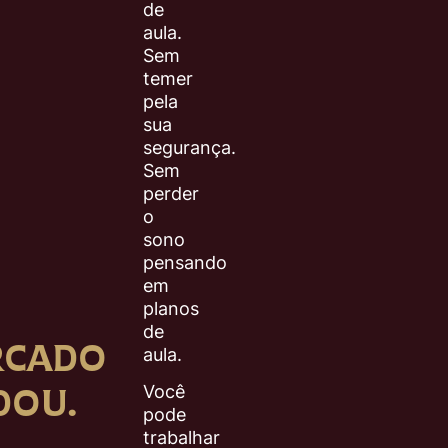
de
aula.
Sem
temer
pela
sua
segurança.
Sem
perder
o
sono
pensando
em
planos
de
RCADO
aula.
DOU.
Você
pode
trabalhar