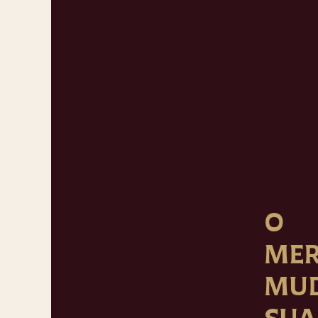
O
ME
MU
SUA