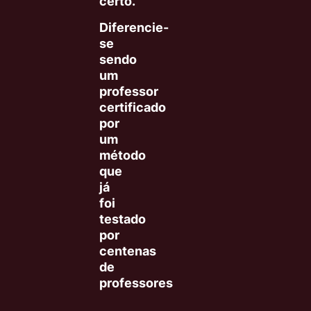
certo.
Diferencie-
se
sendo
um
professor
certificado
por
um
método
que
já
foi
testado
por
centenas
de
professores