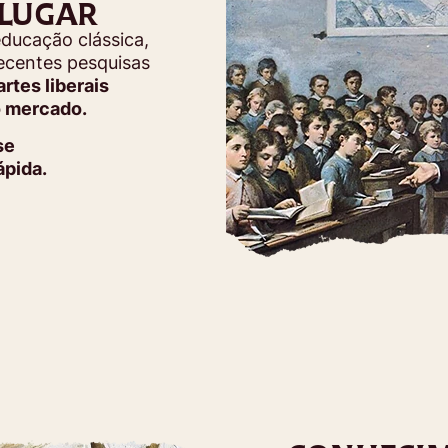
 LUGAR
educação clássica,
ecentes pesquisas
artes liberais
o mercado.
se
ápida.