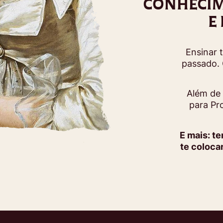
CONHECIM
E
Ensinar 
passado. 
Além de
para Pr
E mais: t
te coloca