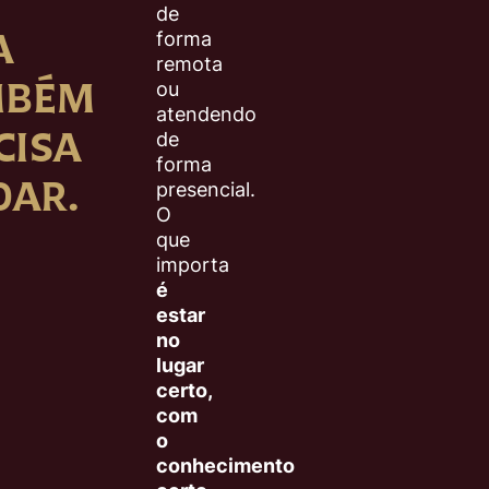
de
A
forma
remota
MBÉM
ou
atendendo
CISA
de
forma
AR.
presencial.
O
que
importa
é
estar
no
lugar
certo,
com
o
conhecimento