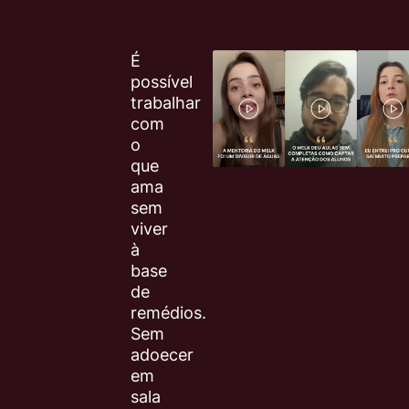
É
possível
trabalhar
com
o
que
ama
sem
viver
à
base
de
remédios.
Sem
adoecer
em
sala