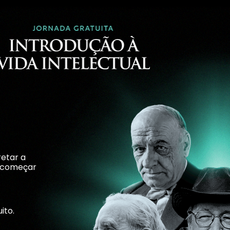
retar a
e começar
ito.