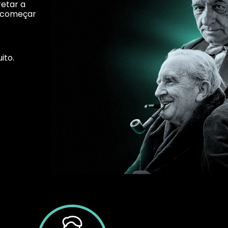
retar a
e começar
ito.