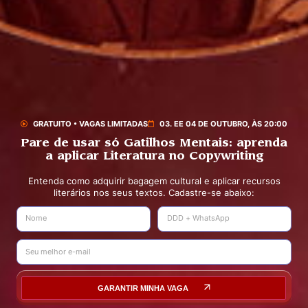
GRATUITO • VAGAS LIMITADAS
03. EE 04 DE OUTUBRO, ÀS 20:00
Pare de usar só Gatilhos Mentais: aprenda
a aplicar Literatura no Copywriting
Entenda como adquirir bagagem cultural e aplicar recursos
literários nos seus textos. Cadastre-se abaixo:
GARANTIR MINHA VAGA