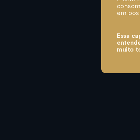
consome
em posi
Essa ca
entende
muito 