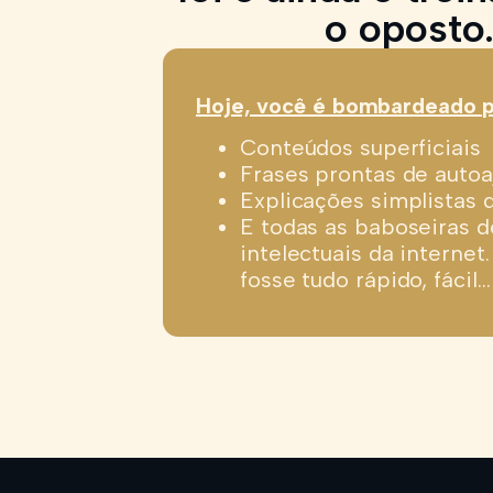
o oposto
Hoje, você é bombardeado p
Conteúdos superficiais
Frases prontas de autoa
Explicações simplistas 
E todas as baboseiras d
intelectuais da interne
fosse tudo rápido, fácil…