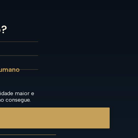
o?
humano
dade maior e
ão consegue.