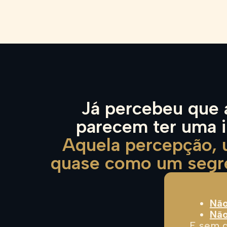
Já percebeu que
parecem ter uma i
Aquela percepção, u
quase como um segre
Não
Não
E sem d