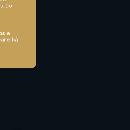
estão
os e
eare há