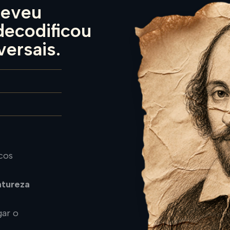
reveu
decodificou
ersais.
cos
atureza
gar o