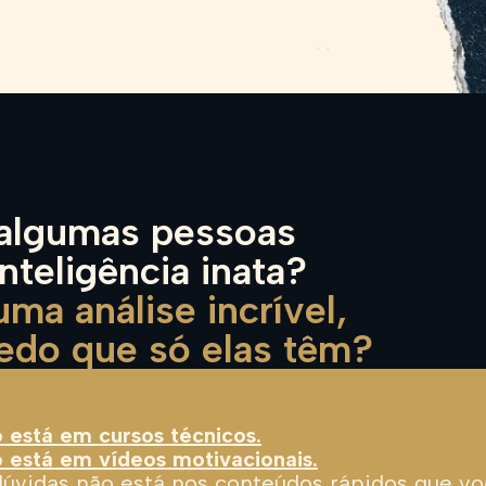
 algumas pessoas
nteligência inata?
ma análise incrível,
do que só elas têm?
 está em cursos técnicos.
 está em vídeos motivacionais.
úvidas não está nos conteúdos rápidos que v