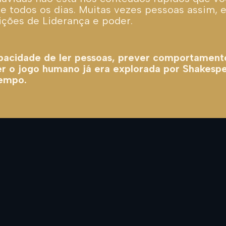
 todos os dias.
Muitas vezes pessoas assim, 
ções de Liderança e poder.
pacidade de ler pessoas, prever comportament
r o jogo humano já era explorada por Shakesp
tempo.