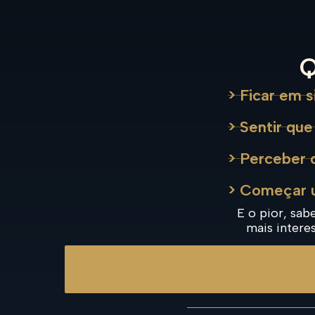
Q
> Ficar em 
> Sentir que
> Perceber
> Começar u
E o pior, sab
mais intere