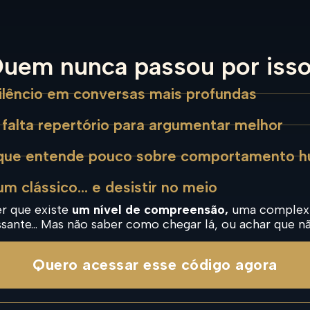
uem nunca passou por iss
silêncio em conversas mais profundas
 falta repertório para argumentar melhor
 que entende pouco sobre comportamento 
m clássico… e desistir no meio
er que existe
um nível de compreensão,
uma complexi
ssante… Mas não saber como chegar lá, ou achar que n
Quero acessar esse código agora