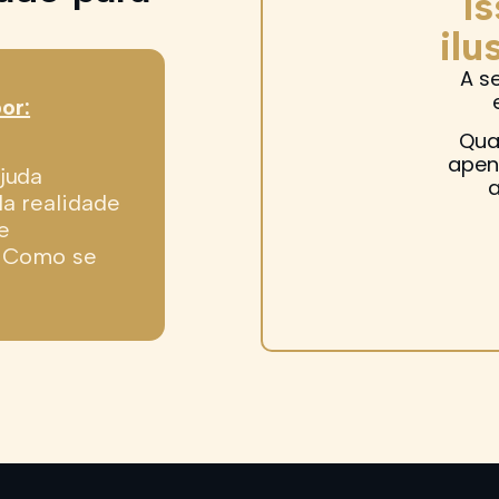
I
.
ilu
A s
or:
Qua
apen
juda
a
da realidade
e
t. Como se