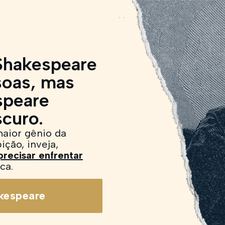
 Shakespeare
soas, mas
speare
scuro.
maior gênio da
ção, inveja,
recisar enfrentar
ca.
kespeare