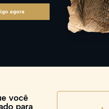
igo agora
ue você
nado para