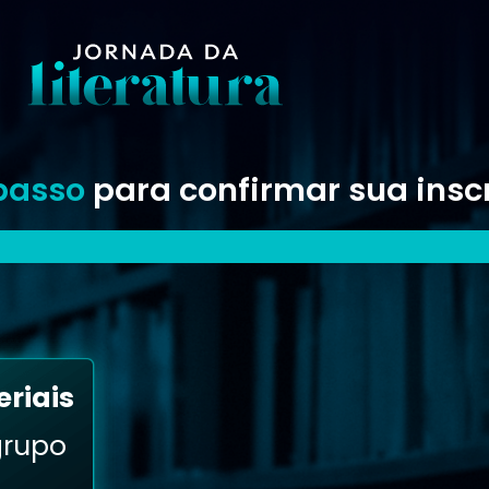
passo
para confirmar sua insc
riais
grupo