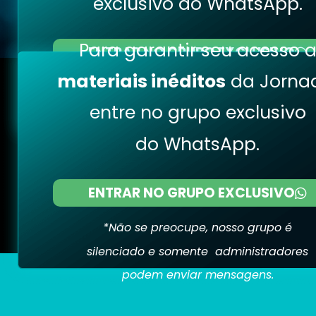
exclusivo do WhatsApp.
Para garantir seu acesso 
ENTRAR NO GRUPO EXCLUSIVO
materiais
inéditos
da Jorna
*Não se preocupe, nosso grupo é silenciado e 
entre no grupo exclusivo
administradores podem enviar mensagens
do WhatsApp.
ENTRAR NO GRUPO EXCLUSIVO
*Não se preocupe, nosso grupo é
silenciado
e somente
administradores
podem
enviar mensagens.