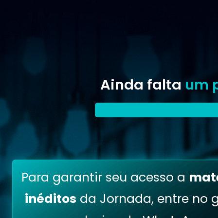
Ainda falta
um 
Para garantir seu acesso a
mate
inéditos
da Jornada, entre no 