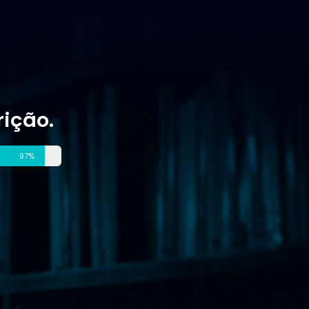
rição.
97%