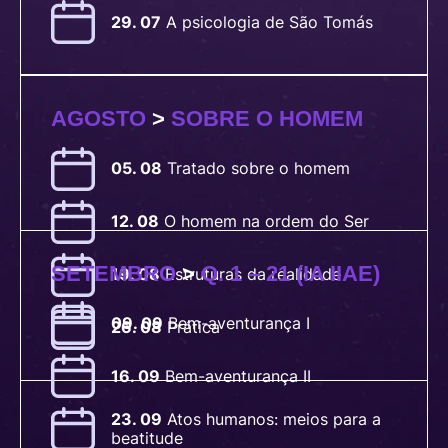
29. 07
A
psicologia de São Tomás
AGOSTO
>
SOBRE O HOMEM
05. 08
Tratado
sobre o homem
12. 08
O
homem na ordem do Ser
SETEMBRO
>
Q. 1 – 21 (IA IIAE)
19. 08
Estruturas
da realidade
09. 09
Bem-
aventurança I
26. 08
Prática
16. 09
Bem-
aventurança II
23. 09
Atos
humanos: meios para a
beatitude