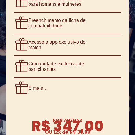
para homens e mulheres
Preenchimento da ficha de
compatibilidade
Acesso a app exclusivo de
match
Comunidade exclusiva de
participantes
E mais…
R$ 347,00
POR APENAS
OU 12x de R$ 35,89